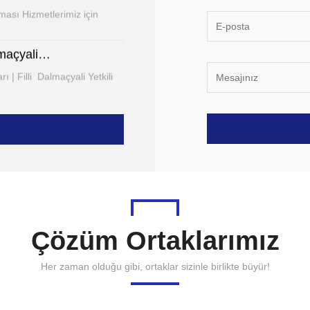
ması Hizmetlerimiz için
lmaçyali…
| Filli Dalmaçyali Yetkili
 | Boyacı…
lli Ustam yaşadığınız +12
Dalmaçyali Mantolama uygulama Bayisi Akdeniz…
 sistemi..Dış Cephe
tı Uygulama.Bayisi…
Çözüm Ortaklarımız
 işçilik…
tı .capatect Dalmaçyalı
Her zaman olduğu gibi, ortaklar sizinle birlikte büyür!
a ısı yalıtım…
 Fiyatlar