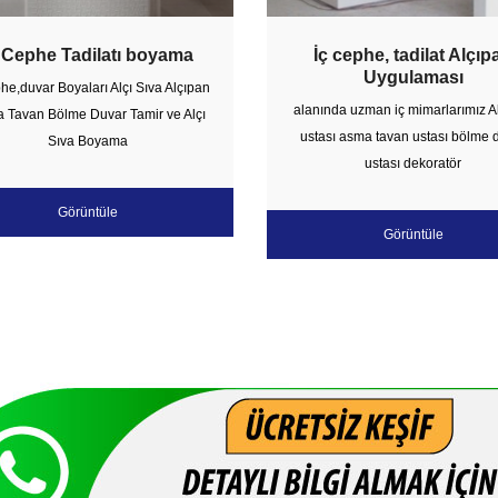
 Cephe Tadilatı boyama
İç cephe, tadilat Alçıp
Uygulaması
phe,duvar Boyaları Alçı Sıva Alçıpan
alanında uzman iç mimarlarımız A
 Tavan Bölme Duvar Tamir ve Alçı
ustası asma tavan ustası bölme 
Sıva Boyama
ustası dekoratör
Görüntüle
Görüntüle