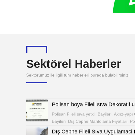
Akdeniz Boya Yapı – İstanbul Polisan Boya
Sektörel Haberler
HizmetleriAkdeniz Boya Yapı, İstanbul’da P
Sektörümüz ile ilgili tüm haberleri burada bulabilirsiniz!
Dış Cephe, Boya Mağazası Bayileri
Filli Boya dış cephe tamir Bayileri Tek mar
Dudulu-Polisan Filli Boya mantolama bayil
Polisan boya Fileli sıva Dekorati
Polisan Fileli sıva yetkili Bayileri. Aknz-yapı
Bayileri Dış Cephe Mantolama Fiyatları. P
Dış Cephe Fileli Sıva Uygulamaci