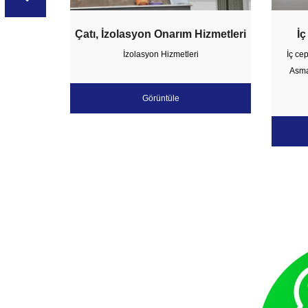
li Sıva
Çatı, İzolasyon Onarım Hizmetleri
İç
gulamacı
İzolasyon Hizmetleri
İç ce
ri
Asma
 Cephe
Görüntüle