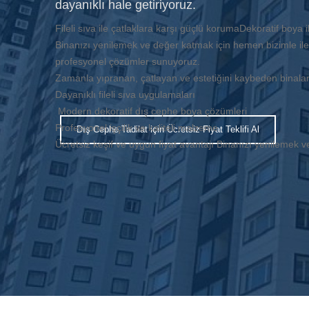
dayanıklı hale getiriyoruz.
Fileli sıva ile çatlaklara karşı güçlü korumaDekoratif boya
Binanızı yenilemek ve değer katmak için hemen bizimle iletiş
profesyonel çözümler sunuyoruz.
Zamanla yıpranan, çatlayan ve estetiğini kaybeden binal
Dayanıklı fileli sıva uygulamaları
Modern dekoratif dış cephe boya çözümleri
Profesyonel işçilik ve kaliteli malzeme
Dış Cephe Tadilat için Ücretsiz Fiyat Teklifi Al
Ücretsiz keşif ve uygun fiyat avantajı Binanızı yenilemek ve 