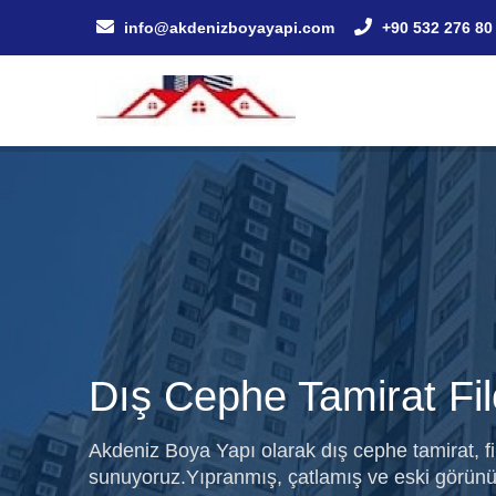
info@akdenizboyayapi.com
+90 532 276 80
Dış Cephe Tamirat Fil
Akdeniz Boya Yapı olarak dış cephe tamirat, f
sunuyoruz.Yıpranmış, çatlamış ve eski görünü