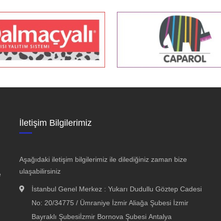
kortif boya,mantolama m2,Isı
ayi Akdeniz…
adilatlar, boyama, Fiyatlar,
t,Dalmaçyal,ısı…
 Cephe Boyas ı ..TL1 satıcı
İletişim Bilgilerimiz
temleri…
li Boya Dalmaçyalı
tolama Isı Yaltım…
Aşağıdaki iletişim bilgilerimiz ile dilediğiniz zaman bize
 Mantolama…
ulaşabilirsiniz
e
yalı
İstanbul Genel Merkez : Yukarı Dudullu Göztep Cadesi
tları Capatect Dalmaçyalı
No: 20/34775 / Ümraniye İzmir Aliağa Şubesi İzmir
Bayraklı Şubesiİzmir Bornova Şubesi Antalya