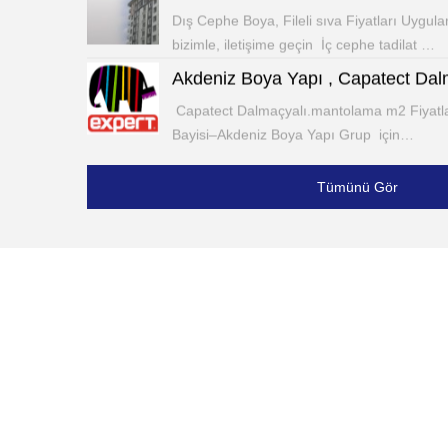
Dış Cephe Boya, Fileli sıva Fiyatları Uygula
bizimle, iletişime geçin İç cephe tadilat …
Akdeniz Boya Yapı , Capatect Da
Capatect Dalmaçyalı.mantolama m2 Fiyatları 
Bayisi–Akdeniz Boya Yapı Grup için…
Boya | Badana Hizmeti ve Seçkin
Tümünü Gör
Boya | Badana Hizmeti ve Seçkin.Boyacı .Fi
tane daha Bir boyacının maliyeti. Boyacı…
Dalmaçyali. Mantolama ve Isı yalıtım Paket
boyama. Dalmaçyali .Isı Yalıtım.Paket Fiya
Dalmaçyalı mantolama malzeme ve
Dalmaçyalı mantolama, malzeme işçilik fiya
malzeme ,işçilik m2 fiyatları 5 .4.3 cm Levh
Bina Ev tadilat lar, izolasiyon Boya