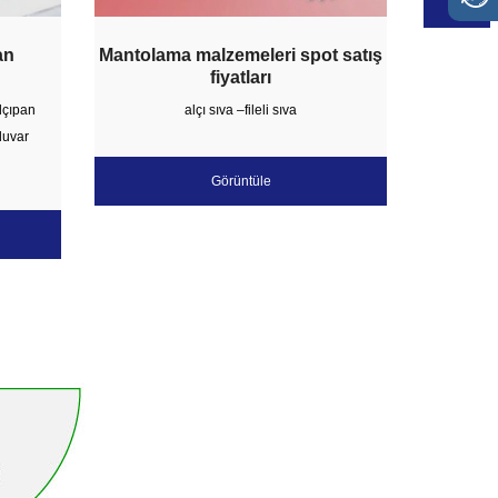
an
Mantolama malzemeleri spot satış
ISONEM,
fiyatları
lçıpan
alçı sıva –fileli sıva
ISONEM,
duvar
.
Görüntüle