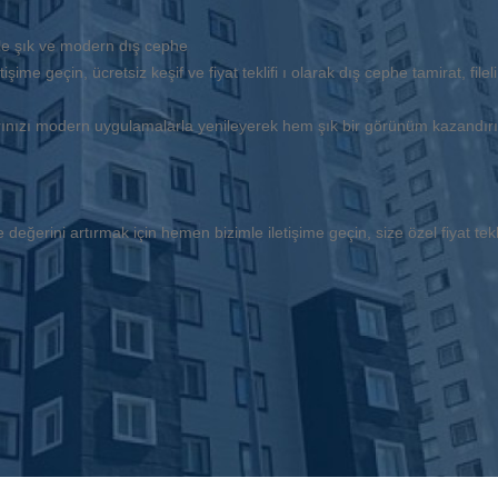
 ile şık ve modern dış cephe
ime geçin, ücretsiz keşif ve fiyat teklifi ı olarak dış cephe tamirat, fil
arınızı modern uygulamalarla yenileyerek hem şık bir görünüm kazandı
değerini artırmak için hemen bizimle iletişime geçin, size özel fiyat teklif