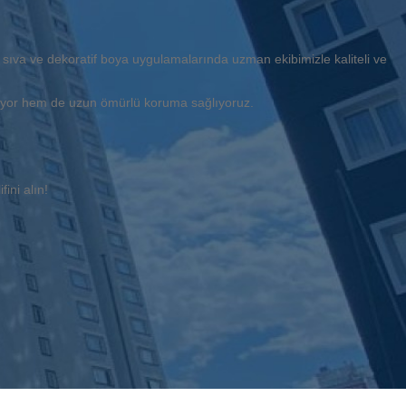
eli sıva ve dekoratif boya uygulamalarında uzman ekibimizle kaliteli ve
rıyor hem de uzun ömürlü koruma sağlıyoruz.
ini alın!