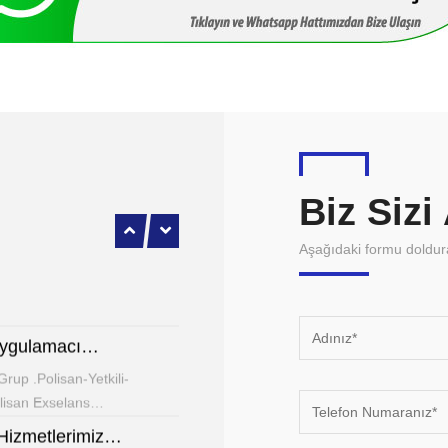
Akdeniz Boya Yapı Polisan Boya_Bayisi Mantolama…
 Bayisi & Mantolama
Biz Sizi
olisan Boya bayisi…
Aşağıdaki formu doldurar
 İstanbul
kette. Akdeniz Boya Yapı
eri boya mağazası…
f uygulamacı…
 Grup .Polisan-Yetkili-
olisan Exselans…
 Hizmetlerimiz…